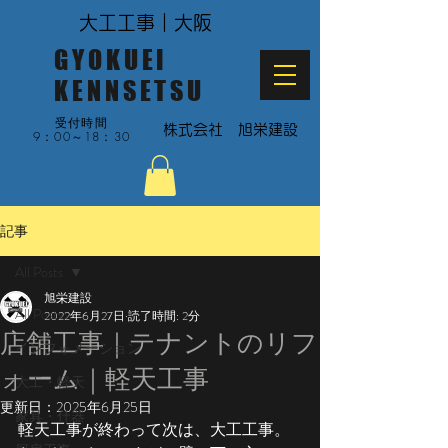
大工工事｜大阪
GYOKUEI
KENNSETSU
受付時間
​株式会社 旭栄建設
9：00～18：30
記事
All Posts
旭栄建設
All Posts
2022年6月27日
読了時間: 2分
店舗工事｜テナントのリフ
インフォメーション
ォーム｜軽天工事
大工・軽天
更新日：
2025年6月25日
家具・什器
軽天工事が終わって次は、大工工事。