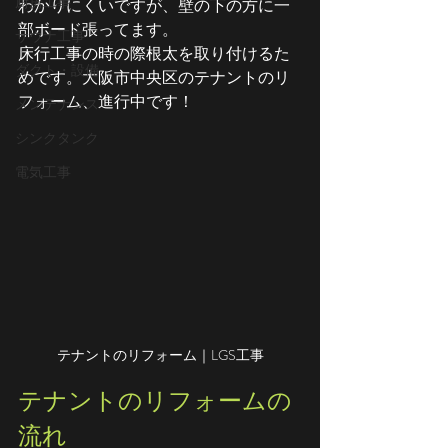
厨房工事
わかりにくいですが、壁の下の方に一
部ボード張ってます。
サウナ工事
床行工事の時の際根太を取り付けるた
ダクト・設備
めです。大阪市中央区のテナントのリ
フォーム、進行中です！
メンテナンス
シンクタンク
電気工事
テナントのリフォーム｜LGS工事
テナントのリフォームの
流れ