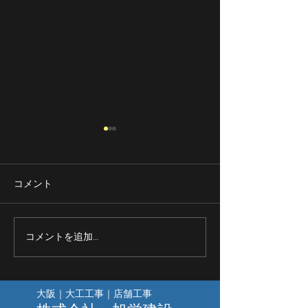
コメント
コメントを追加…
集成材の魔術師｜集成材
安くていい仕事
のカウンター｜大工工事
事 腕のいい大
大阪｜大工工事｜店舗工事