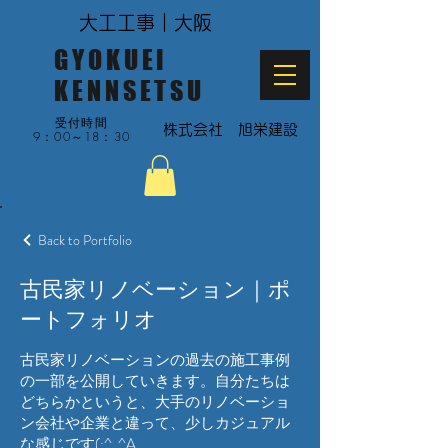
大工工事｜大阪
GYOKUEI
KENNSETSU
受付時間
​株式会社 旭栄建設
9：00～18：30
Back to Portfolio
古民家リノベーション｜ポ
ートフォリオ
古民家リノベーションの過去の施工事例
の一部を公開していきます。自分たちは
どちらかというと、大手のリノベーショ
ン会社や企業と違って、少しカジュアル
な感じです(;^_^A