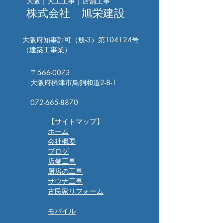
大阪｜大工工事｜店舗工事
株式会社 旭栄建設
大阪府知事許可（般-3）第104124号
​（建築工事業）
〒566-0073
大阪府摂津市鳥飼和道2-8-1
​072-665-8870
【サイトマップ】
ホーム
会社概要
ブログ
​店舗工事
厨房の工事
サウナ工事​​​
​古民家リフォーム
​モバイル