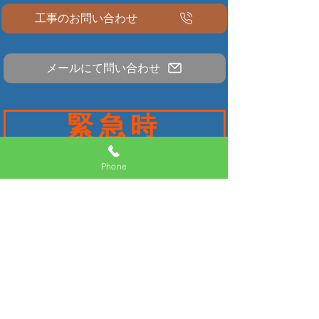
工事のお問い合わせ
メールにて問い合わせ
緊急時
【対応業種​】
Phone
店舗工事
大工工事
造作工事
什器工事
ダクト工事
電気工事
設備工事
​厨房工事
​カウンター工事