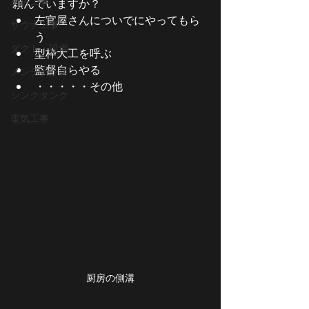
厨房工事
頼んでいますか？
左官屋さんについでにやってもら
サウナ工事
う
ダクト・設備
型枠大工を呼ぶ
監督自らやる
メンテナンス
・・・・・その他
シンクタンク
電気工事
厨房の側溝