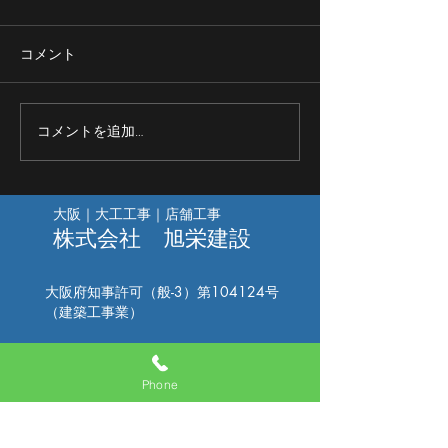
コメント
コメントを追加…
厨房の側溝型枠/グレーチング枠
大阪｜大工工事｜店舗工事
の施工②
株式会社 旭栄建設
大阪府知事許可（般-3）第104124号
​（建築工事業）
〒566-0073
大阪府摂津市鳥飼和道2-8-1
Phone
​072-665-8870