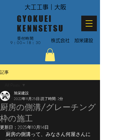
大工工事｜大阪
GYOKUEI
KENNSETSU
受付時間
​株式会社 旭栄建設
9：00～18：30
記事
All Posts
旭栄建設
All Posts
2022年11月25日
読了時間: 2分
厨房の側溝/グレーチング
インフォメーション
枠の施工
大工・軽天
更新日：
2025年10月14日
家具・什器
厨房の側溝って、みなさん何屋さんに